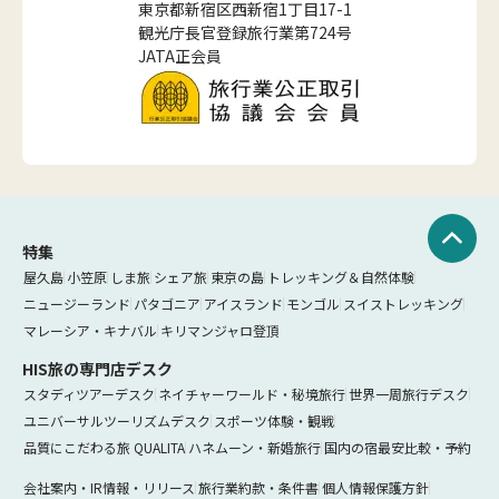
東京都新宿区西新宿1丁目17-1
観光庁長官登録旅行業第724号
JATA正会員
特集
屋久島
小笠原
しま旅
シェア旅
東京の島
トレッキング＆自然体験
ニュージーランド
パタゴニア
アイスランド
モンゴル
スイストレッキング
マレーシア・キナバル
キリマンジャロ登頂
HIS旅の専門店デスク
スタディツアーデスク
ネイチャーワールド・秘境旅行
世界一周旅行デスク
ユニバーサルツーリズムデスク
スポーツ体験・観戦
品質にこだわる旅 QUALITA
ハネムーン・新婚旅行
国内の宿最安比較・予約
会社案内・IR情報・リリース
旅行業約款・条件書
個人情報保護方針